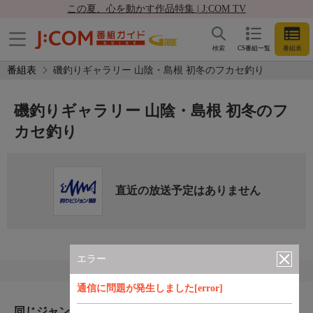
この夏、心を動かす作品特集 | J:COM TV
検索
CS番組一覧
番組表
番組表
磯釣りギャラリー 山陰・島根 初冬のフカセ釣り
磯釣りギャラリー 山陰・島根 初冬のフ
カセ釣り
直近の放送予定はありません
エラー
通信に問題が発生しました[error]
同じジャンルのおすすめ番組