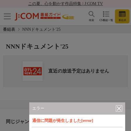
この夏、心を動かす作品特集 | J:COM TV
検索
CS番組一覧
番組表
番組表
NNNドキュメント'25
NNNドキュメント'25
直近の放送予定はありません
エラー
通信に問題が発生しました[error]
同じジャンルのおすすめ番組