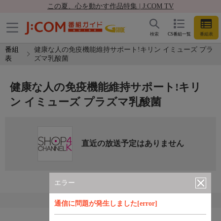
この夏、心を動かす作品特集 | J:COM TV
検索
CS番組一覧
番組表
番組
健康な人の免疫機能維持サポート!キリン イミューズ プラ
表
ズマ乳酸菌
健康な人の免疫機能維持サポート!キリ
ン イミューズ プラズマ乳酸菌
直近の放送予定はありません
エラー
通信に問題が発生しました[error]