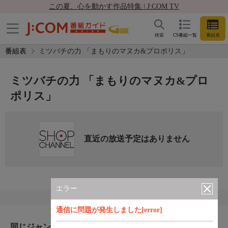
この夏、心を動かす作品特集 | J:COM TV
検索
CS番組一覧
番組表
番組表
ミツバチの力 「まもりのマヌカ&プロポリス」
ミツバチの力 「まもりのマヌカ&プロ
ポリス」
直近の放送予定はありません
エラー
通信に問題が発生しました[error]
同じジャンルのおすすめ番組