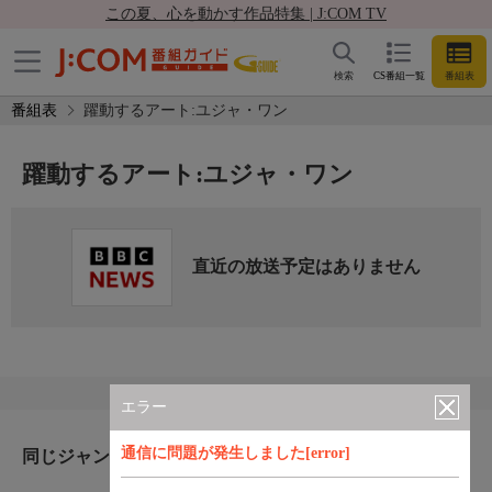
この夏、心を動かす作品特集 | J:COM TV
検索
CS番組一覧
番組表
番組表
躍動するアート:ユジャ・ワン
躍動するアート:ユジャ・ワン
直近の放送予定はありません
エラー
通信に問題が発生しました[error]
同じジャンルのおすすめ番組