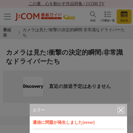
この夏、心を動かす作品特集 | J:COM TV
検索
CS番組一覧
番組表
番組
カメラは見た!衝撃の決定的瞬間:非常識なドライバーた
表
ち
カメラは見た!衝撃の決定的瞬間:非常識
なドライバーたち
直近の放送予定はありません
エラー
通信に問題が発生しました[error]