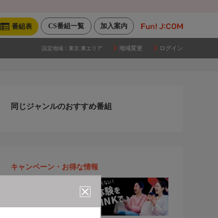
CS番組一覧
加入案内
番組表
地域変更
ログイン
設定地域：
東京 東エリア
同じジャンルのおすすめ番組
キャンペーン・お得な情報