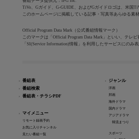
番組データ提供元：IPG Inc.
TiVo、Gガイド、G-GUIDE、およびGガイドロゴは、米国T
このホームページに掲載している記事・写真等あらゆる素
Official Program Data Mark（公式番組情報マーク）
このマークは「Official Program Data Mark」といい
「SI(Service Information)情報」を利用したサービ
番組表
ジャンル
番組検索
洋画
邦画
番組表・チラシPDF
海外ドラマ
国内ドラマ
マイメニュー
アジアドラマ
リモート録画予約
韓流まつり
お気に入りチャンネル
スポーツ
見たい番組一覧