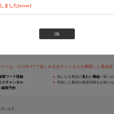
した[error]
OK
組ガイドは、J:COM TVで楽しめる全チャンネルを網羅した番組
検索ワード登録
気になる番組の
見たい番組
一覧への
入りチャンネル
登録した番組の最新情報をお知らせ
ト録画予約
ございます。