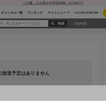
この夏、心を動かす作品特集 | J:COM TV
チャンネル一覧
ランキング
マイメニュー
J:COM STREAM
詳細検索
の放送予定はありません