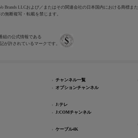
iVo Brands LLCおよび／またはその関連会社の日本国内における商標
材の無断複写・転載を禁じます。
、テレビ番組の公式情報である
スにのみ表記が許されているマークです。
チャンネル一覧
オプションチャンネル
J:テレ
J:COMチャンネル
ケーブル4K