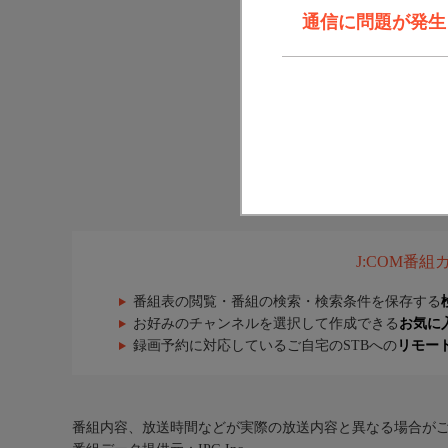
通信に問題が発生しま
J:COM番
番組表の閲覧・番組の検索・検索条件を保存する
お好みのチャンネルを選択して作成できる
お気に
録画予約に対応しているご自宅のSTBへの
リモー
番組内容、放送時間などが実際の放送内容と異なる場合が