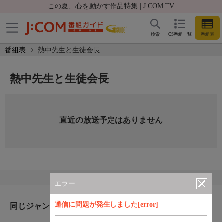
この夏、心を動かす作品特集 | J:COM TV
検索
CS番組一覧
番組表
番組表
熱中先生と生徒会長
熱中先生と生徒会長
直近の放送予定はありません
エラー
通信に問題が発生しました[error]
同じジャンルのおすすめ番組