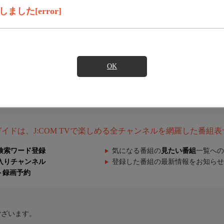
した[error]
OK
組ガイドは、J:COM TVで楽しめる全チャンネルを網羅した番組
検索ワード登録
気になる番組の
見たい番組
一覧への
入りチャンネル
登録した番組の最新情報をお知らせ
ト録画予約
ございます。