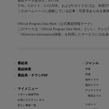
番組データ提供元：IPG Inc.
TiVo、Gガイド、G-GUIDE、およびGガイドロゴは、米国T
このホームページに掲載している記事・写真等あらゆる素
Official Program Data Mark（公式番組情報マーク）
このマークは「Official Program Data Mark」といい
「SI(Service Information)情報」を利用したサービ
番組表
ジャンル
番組検索
洋画
邦画
番組表・チラシPDF
海外ドラマ
国内ドラマ
マイメニュー
アジアドラマ
リモート録画予約
韓流まつり
お気に入りチャンネル
スポーツ
見たい番組一覧