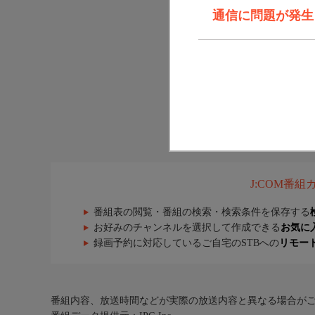
通信に問題が発生しま
J:COM番
番組表の閲覧・番組の検索・検索条件を保存する
お好みのチャンネルを選択して作成できる
お気に
録画予約に対応しているご自宅のSTBへの
リモー
番組内容、放送時間などが実際の放送内容と異なる場合が