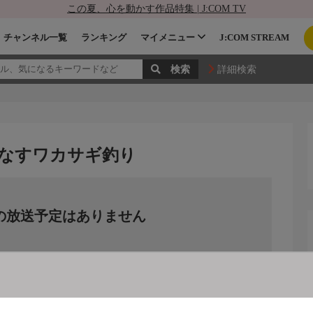
この夏、心を動かす作品特集 | J:COM TV
チャンネル一覧
ランキング
マイメニュー
J:COM STREAM
詳細検索
りなすワカサギ釣り
の放送予定はありません