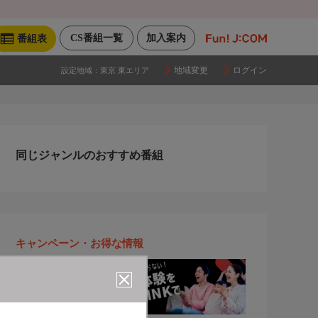
CS番組一覧
加入案内
番組表
地域変更
ログイン
設定地域：
東京 東エリア
同じジャンルのおすすめ番組
キャンペーン・お得な情報