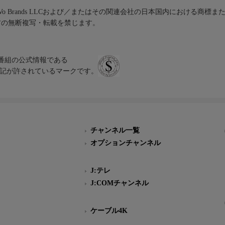
iVo Brands LLCおよび／またはその関連会社の日本国内における商標
材の無断複写・転載を禁じます。
、テレビ番組の公式情報である
スにのみ表記が許されているマークです。
チャンネル一覧
オプションチャンネル
J:テレ
J:COMチャンネル
ケーブル4K