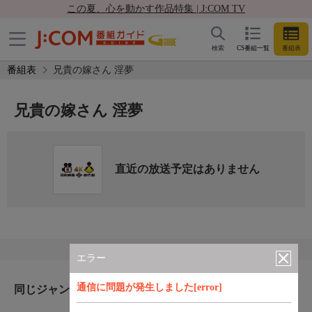
この夏、心を動かす作品特集 | J:COM TV
検索
CS番組一覧
番組表
番組表
兄貴の嫁さん 淫夢
兄貴の嫁さん 淫夢
直近の放送予定はありません
エラー
通信に問題が発生しました[error]
同じジャンルのおすすめ番組