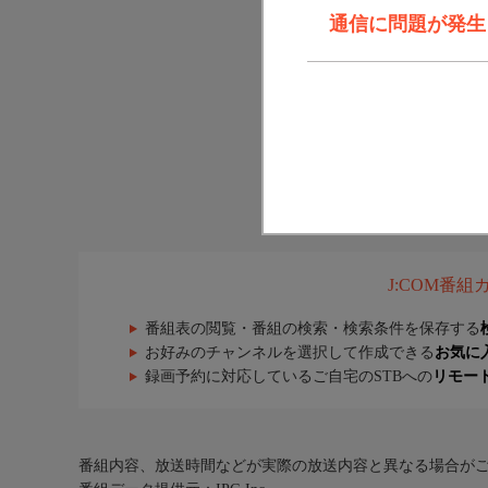
通信に問題が発生しま
J:COM番
番組表の閲覧・番組の検索・検索条件を保存する
お好みのチャンネルを選択して作成できる
お気に
録画予約に対応しているご自宅のSTBへの
リモー
番組内容、放送時間などが実際の放送内容と異なる場合が