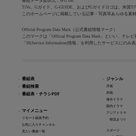
番組データ提供元：IPG Inc.
TiVo、Gガイド、G-GUIDE、およびGガイドロゴは、米国T
このホームページに掲載している記事・写真等あらゆる素
Official Program Data Mark（公式番組情報マーク）
このマークは「Official Program Data Mark」といい
「SI(Service Information)情報」を利用したサービ
番組表
ジャンル
番組検索
洋画
邦画
番組表・チラシPDF
海外ドラマ
国内ドラマ
マイメニュー
アジアドラマ
リモート録画予約
韓流まつり
お気に入りチャンネル
スポーツ
見たい番組一覧