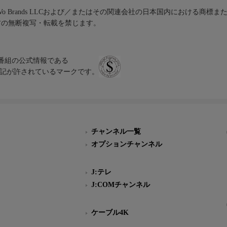
iVo Brands LLCおよび／またはその関連会社の日本国内における商標
材の無断複写・転載を禁じます。
、テレビ番組の公式情報である
スにのみ表記が許されているマークです。
チャンネル一覧
オプションチャンネル
J:テレ
J:COMチャンネル
ケーブル4K