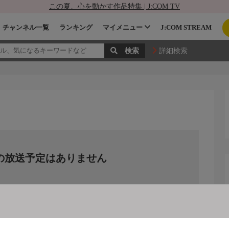
この夏、心を動かす作品特集 | J:COM TV
チャンネル一覧
ランキング
マイメニュー
J:COM STREAM
詳細検索
の放送予定はありません