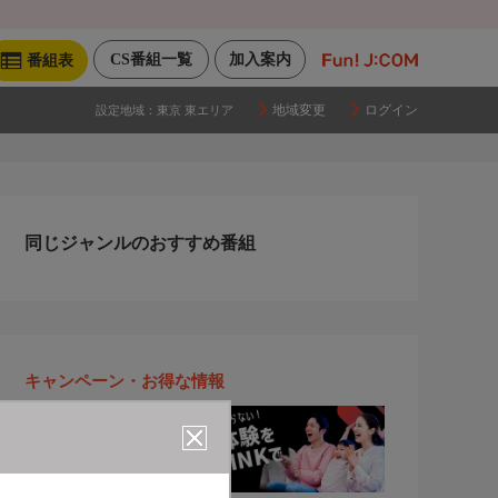
CS番組一覧
加入案内
番組表
地域変更
ログイン
設定地域：
東京 東エリア
同じジャンルのおすすめ番組
キャンペーン・お得な情報