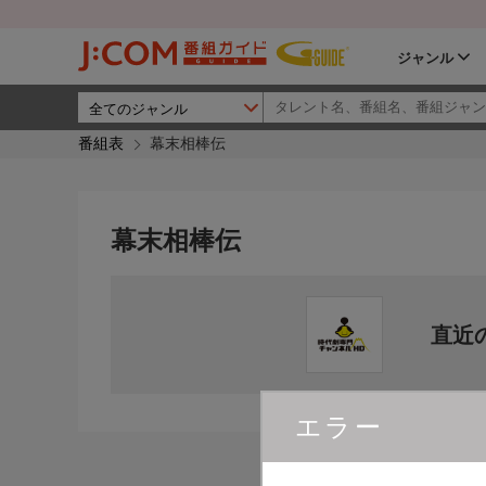
ジャンル
番組表
幕末相棒伝
幕末相棒伝
直近
エラー