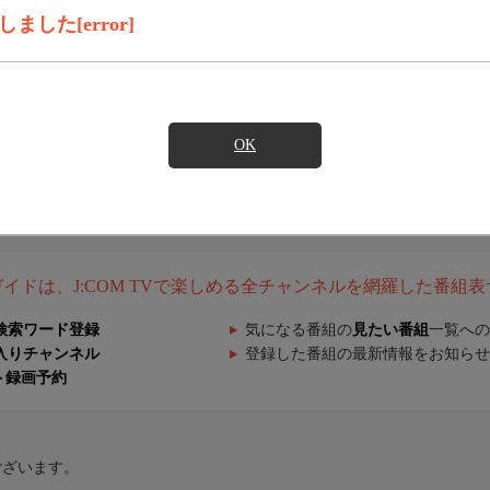
した[error]
OK
組ガイドは、J:COM TVで楽しめる全チャンネルを網羅した番組
検索ワード登録
気になる番組の
見たい番組
一覧への
入りチャンネル
登録した番組の最新情報をお知らせ
ト録画予約
ございます。