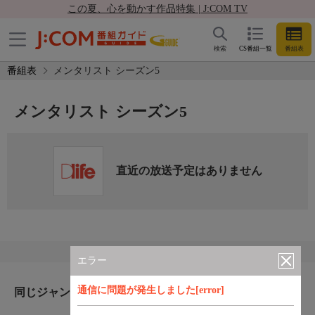
この夏、心を動かす作品特集 | J:COM TV
検索
CS番組一覧
番組表
番組表
メンタリスト シーズン5
メンタリスト シーズン5
直近の放送予定はありません
エラー
通信に問題が発生しました[error]
同じジャンルのおすすめ番組