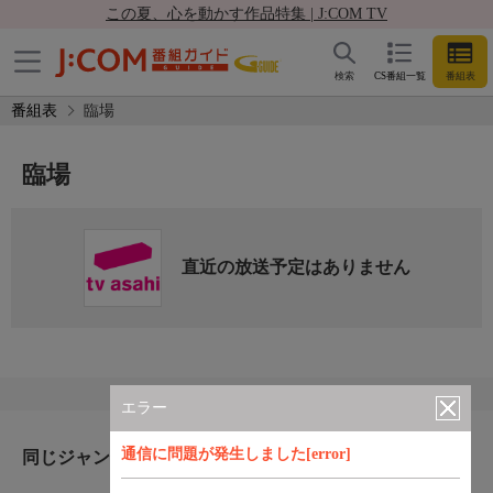
この夏、心を動かす作品特集 | J:COM TV
検索
CS番組一覧
番組表
番組表
臨場
臨場
直近の放送予定はありません
エラー
通信に問題が発生しました[error]
同じジャンルのおすすめ番組