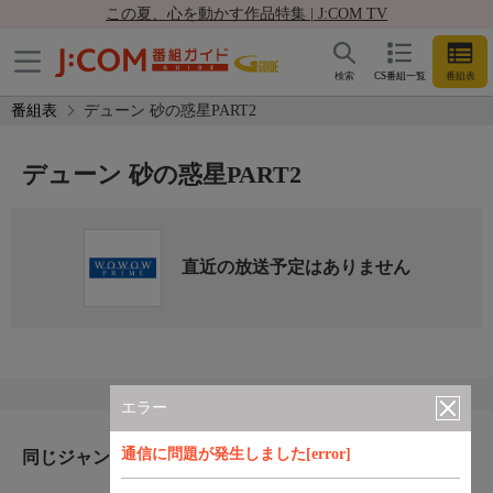
この夏、心を動かす作品特集 | J:COM TV
検索
CS番組一覧
番組表
番組表
デューン 砂の惑星PART2
デューン 砂の惑星PART2
直近の放送予定はありません
エラー
通信に問題が発生しました[error]
同じジャンルのおすすめ番組