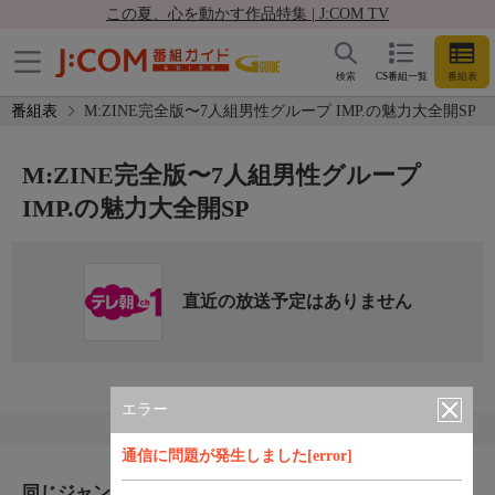
この夏、心を動かす作品特集 | J:COM TV
検索
CS番組一覧
番組表
番組表
M:ZINE完全版〜7人組男性グループ IMP.の魅力大全開SP
M:ZINE完全版〜7人組男性グループ
IMP.の魅力大全開SP
直近の放送予定はありません
エラー
通信に問題が発生しました[error]
同じジャンルのおすすめ番組