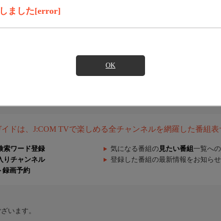
した[error]
OK
組ガイドは、J:COM TVで楽しめる全チャンネルを網羅した番組
検索ワード登録
気になる番組の
見たい番組
一覧への
入りチャンネル
登録した番組の最新情報をお知らせ
ト録画予約
ございます。