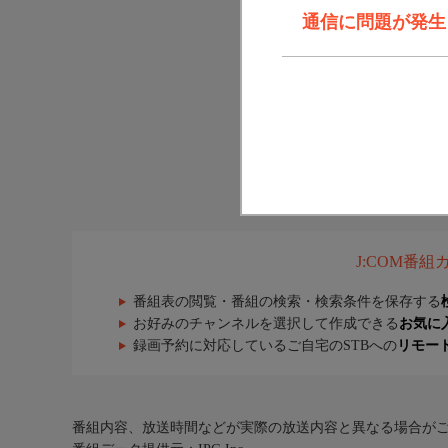
通信に問題が発生しま
J:COM番
番組表の閲覧・番組の検索・検索条件を保存する
お好みのチャンネルを選択して作成できる
お気に
録画予約に対応しているご自宅のSTBへの
リモー
番組内容、放送時間などが実際の放送内容と異なる場合が