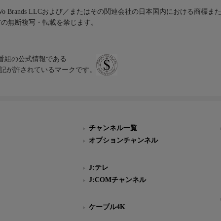
iVo Brands LLCおよび／またはその関連会社の日本国内における商標
材の無断複写・転載を禁じます。
、テレビ番組の公式情報である
スにのみ表記が許されているマークです。
チャンネル一覧
オプションチャンネル
J:テレ
J:COMチャンネル
ケーブル4K