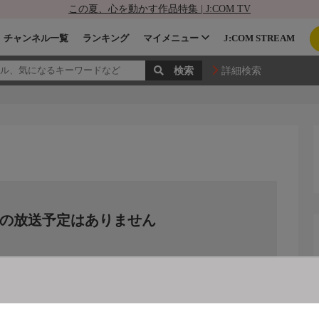
この夏、心を動かす作品特集 | J:COM TV
チャンネル一覧
ランキング
マイメニュー
J:COM STREAM
詳細検索
の放送予定はありません