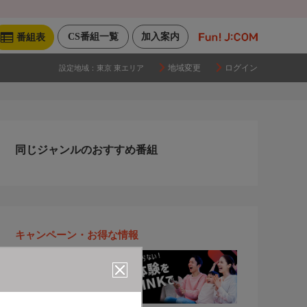
CS番組一覧
加入案内
番組表
地域変更
ログイン
設定地域：
東京 東エリア
同じジャンルのおすすめ番組
キャンペーン・お得な情報