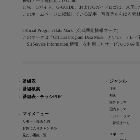
番組データ提供元：IPG Inc.
TiVo、Gガイド、G-GUIDE、およびGガイドロゴは、米国T
このホームページに掲載している記事・写真等あらゆる素
Official Program Data Mark（公式番組情報マーク）
このマークは「Official Program Data Mark」といい
「SI(Service Information)情報」を利用したサービ
番組表
ジャンル
番組検索
洋画
邦画
番組表・チラシPDF
海外ドラマ
国内ドラマ
マイメニュー
アジアドラマ
リモート録画予約
韓流まつり
お気に入りチャンネル
スポーツ
見たい番組一覧