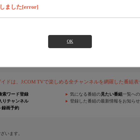
した[error]
OK
組ガイドは、J:COM TVで楽しめる全チャンネルを網羅した番組
検索ワード登録
気になる番組の
見たい番組
一覧への
入りチャンネル
登録した番組の最新情報をお知らせ
ト録画予約
ございます。