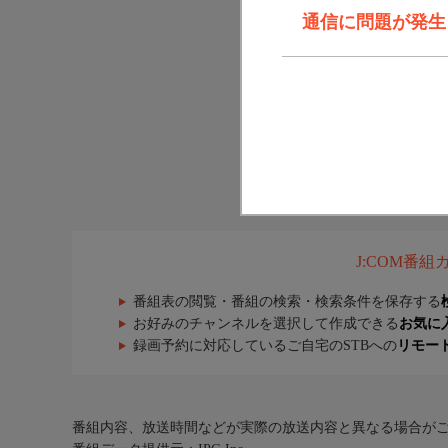
通信に問題が発生しま
J:COM番
番組表の閲覧・番組の検索・検索条件を保存する
お好みのチャンネルを選択して作成できる
お気に
録画予約に対応しているご自宅のSTBへの
リモー
番組内容、放送時間などが実際の放送内容と異なる場合が