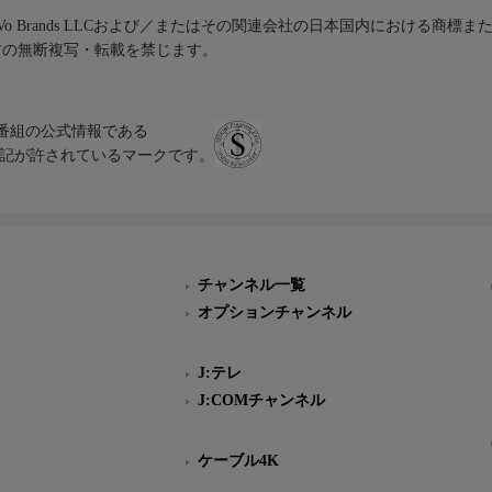
iVo Brands LLCおよび／またはその関連会社の日本国内における商標
材の無断複写・転載を禁じます。
、テレビ番組の公式情報である
スにのみ表記が許されているマークです。
チャンネル一覧
オプションチャンネル
J:テレ
J:COMチャンネル
ケーブル4K