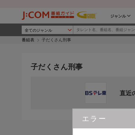
ジャンル
番組表
子だくさん刑事
子だくさん刑事
直近
エラー