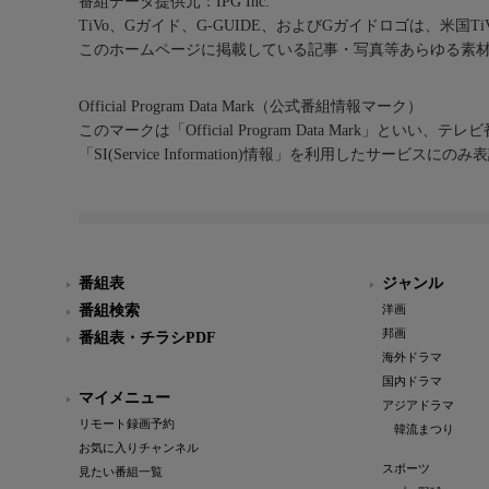
番組データ提供元：IPG Inc.
TiVo、Gガイド、G-GUIDE、およびGガイドロゴは、米国T
このホームページに掲載している記事・写真等あらゆる素
Official Program Data Mark（公式番組情報マーク）
このマークは「Official Program Data Mark」といい
「SI(Service Information)情報」を利用したサービ
番組表
ジャンル
番組検索
洋画
邦画
番組表・チラシPDF
海外ドラマ
国内ドラマ
マイメニュー
アジアドラマ
リモート録画予約
韓流まつり
お気に入りチャンネル
スポーツ
見たい番組一覧