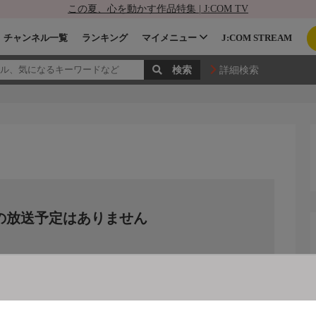
この夏、心を動かす作品特集 | J:COM TV
チャンネル一覧
ランキング
マイメニュー
J:COM STREAM
詳細検索
の放送予定はありません