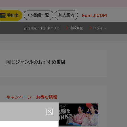
CS番組一覧
加入案内
番組表
地域変更
ログイン
設定地域：
東京 東エリア
同じジャンルのおすすめ番組
キャンペーン・お得な情報