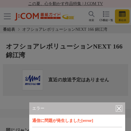
この夏、心を動かす作品特集 | J:COM TV
検索
CS番組一覧
番組表
番組表
オフショアレボリューションNEXT 166 錦江湾
オフショアレボリューションNEXT 166
錦江湾
直近の放送予定はありません
エラー
通信に問題が発生しました[error]
同じジャンルのおすすめ番組