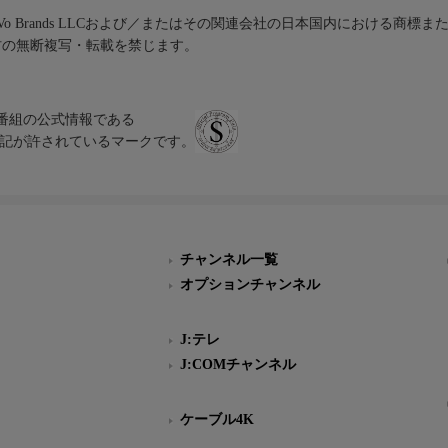
iVo Brands LLCおよび／またはその関連会社の日本国内における商標
材の無断複写・転載を禁じます。
、テレビ番組の公式情報である
スにのみ表記が許されているマークです。
チャンネル一覧
オプションチャンネル
J:テレ
J:COMチャンネル
ケーブル4K