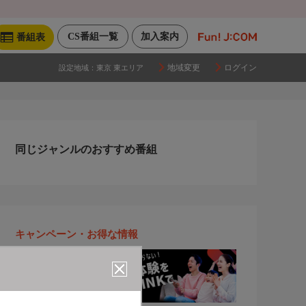
CS番組一覧
加入案内
番組表
地域変更
ログイン
設定地域：
東京 東エリア
同じジャンルのおすすめ番組
キャンペーン・お得な情報