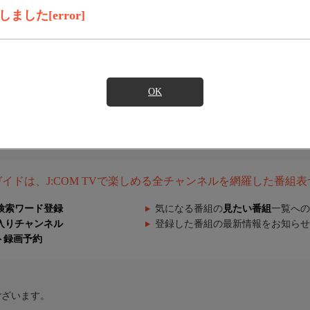
した[error]
OK
組ガイドは、J:COM TVで楽しめる全チャンネルを網羅した番組
検索ワード登録
気になる番組の
見たい番組
一覧への
入りチャンネル
登録した番組の最新情報をお知らせ
ト録画予約
ございます。