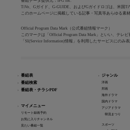
番組データ提供元：IPG Inc.
TiVo、Gガイド、G-GUIDE、およびGガイドロゴは、米国T
このホームページに掲載している記事・写真等あらゆる素
Official Program Data Mark（公式番組情報マーク）
このマークは「Official Program Data Mark」といい
「SI(Service Information)情報」を利用したサービ
番組表
ジャンル
番組検索
洋画
邦画
番組表・チラシPDF
海外ドラマ
国内ドラマ
マイメニュー
アジアドラマ
リモート録画予約
韓流まつり
お気に入りチャンネル
スポーツ
見たい番組一覧