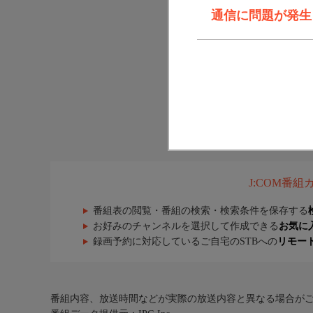
通信に問題が発生しま
J:COM番
番組表の閲覧・番組の検索・検索条件を保存する
お好みのチャンネルを選択して作成できる
お気に
録画予約に対応しているご自宅のSTBへの
リモー
番組内容、放送時間などが実際の放送内容と異なる場合が