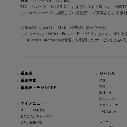
番組データ提供元：IPG Inc.
TiVo、Gガイド、G-GUIDE、およびGガイドロゴは、米国T
このホームページに掲載している記事・写真等あらゆる素
Official Program Data Mark（公式番組情報マーク）
このマークは「Official Program Data Mark」といい
「SI(Service Information)情報」を利用したサービ
番組表
ジャンル
番組検索
洋画
邦画
番組表・チラシPDF
海外ドラマ
国内ドラマ
マイメニュー
アジアドラマ
リモート録画予約
韓流まつり
お気に入りチャンネル
スポーツ
見たい番組一覧