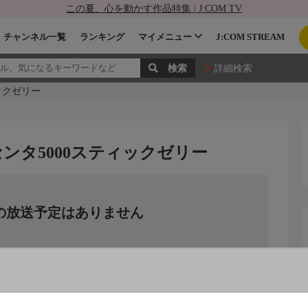
この夏、心を動かす作品特集 | J:COM TV
チャンネル一覧
ランキング
マイメニュー
J:COM STREAM
詳細検索
ックゼリー
ンタ5000スティックゼリー
の放送予定はありません