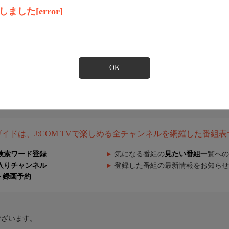
した[error]
OK
組ガイドは、J:COM TVで楽しめる全チャンネルを網羅した番組
検索ワード登録
気になる番組の
見たい番組
一覧への
入りチャンネル
登録した番組の最新情報をお知らせ
ト録画予約
ございます。