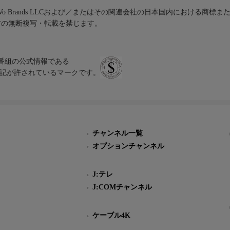
iVo Brands LLCおよび／またはその関連会社の日本国内における商標
材の無断複写・転載を禁じます。
、テレビ番組の公式情報である
スにのみ表記が許されているマークです。
チャンネル一覧
オプションチャンネル
J:テレ
J:COMチャンネル
ケーブル4K