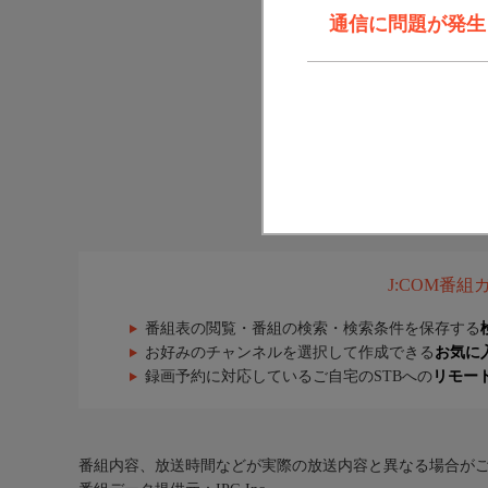
通信に問題が発生しま
J:COM番
番組表の閲覧・番組の検索・検索条件を保存する
お好みのチャンネルを選択して作成できる
お気に
録画予約に対応しているご自宅のSTBへの
リモー
番組内容、放送時間などが実際の放送内容と異なる場合が