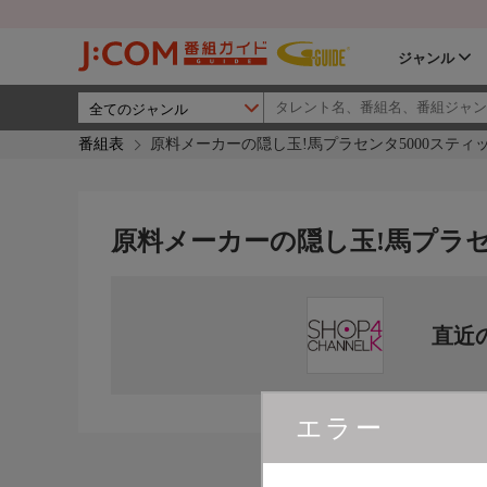
ジャンル
番組表
原料メーカーの隠し玉!馬プラセンタ5000スティ
原料メーカーの隠し玉!馬プラセ
直近
エラー