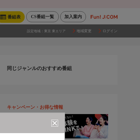
CS番組一覧
加入案内
番組表
地域変更
ログイン
設定地域：
東京 東エリア
同じジャンルのおすすめ番組
キャンペーン・お得な情報