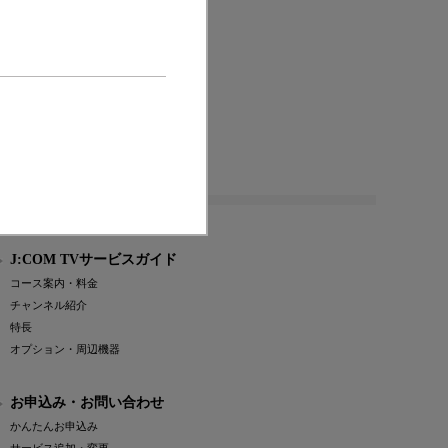
または登録商標です。
J:COM TVサービスガイド
コース案内・料金
チャンネル紹介
特長
オプション・周辺機器
お申込み・お問い合わせ
かんたんお申込み