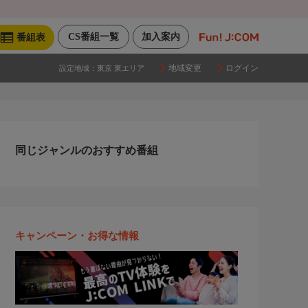
CS番組一覧
加入案内
番組表
地域変更
ログイン
設定地域：
東京 東エリア
同じジャンルのおすすめ番組
キャンペーン・お得な情報