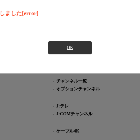
iVo Brands LLCおよび／またはその関連会社の日本国内における商標
した[error]
材の無断複写・転載を禁じます。
、テレビ番組の公式情報である
スにのみ表記が許されているマークです。
OK
チャンネル一覧
オプションチャンネル
J:テレ
J:COMチャンネル
ケーブル4K