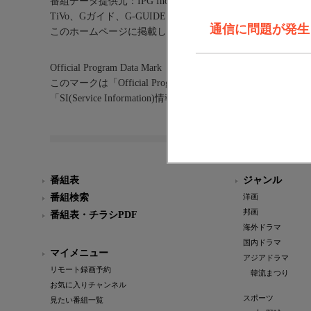
番組データ提供元：IPG Inc.
TiVo、Gガイド、G-GUIDE、およびGガイドロゴは、米国T
通信に問題が発生しま
このホームページに掲載している記事・写真等あらゆる素
Official Program Data Mark（公式番組情報マーク）
このマークは「Official Program Data Mark」といい
「SI(Service Information)情報」を利用したサービ
番組表
ジャンル
番組検索
洋画
邦画
番組表・チラシPDF
海外ドラマ
国内ドラマ
マイメニュー
アジアドラマ
リモート録画予約
韓流まつり
お気に入りチャンネル
スポーツ
見たい番組一覧