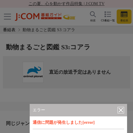
この夏、心を動かす作品特集 | J:COM TV
検索
CS番組一覧
番組表
番組表
動物まるごと図鑑 S3:コアラ
動物まるごと図鑑 S3:コアラ
直近の放送予定はありません
エラー
通信に問題が発生しました[error]
同じジャンルのおすすめ番組