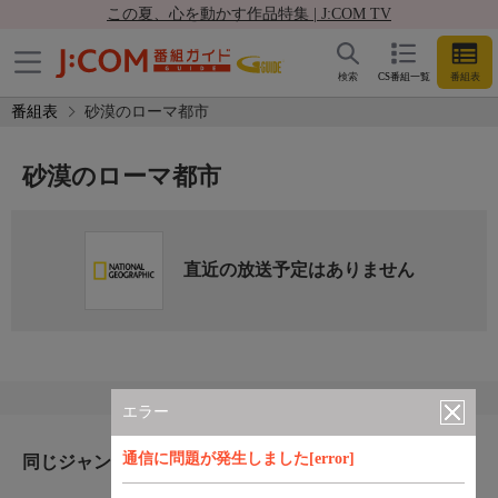
この夏、心を動かす作品特集 | J:COM TV
検索
CS番組一覧
番組表
番組表
砂漠のローマ都市
砂漠のローマ都市
直近の放送予定はありません
エラー
通信に問題が発生しました[error]
同じジャンルのおすすめ番組