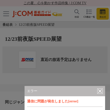
この夏、心を動かす作品特集 | J:COM TV
検索
CS番組一覧
番組表
番組表
12/23前夜版SPEED展望
12/23前夜版SPEED展望
直近の放送予定はありません
エラー
通信に問題が発生しました[error]
同じジャンルのおすすめ番組