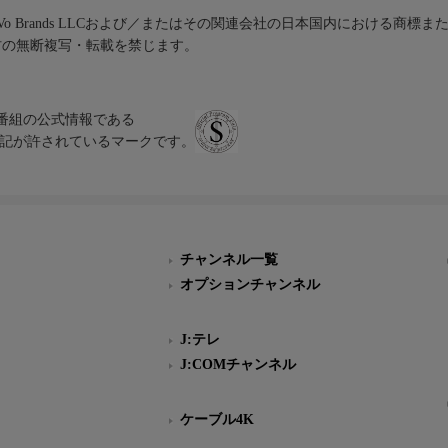
iVo Brands LLCおよび／またはその関連会社の日本国内における商標
材の無断複写・転載を禁じます。
、テレビ番組の公式情報である
スにのみ表記が許されているマークです。
チャンネル一覧
オプションチャンネル
J:テレ
J:COMチャンネル
ケーブル4K