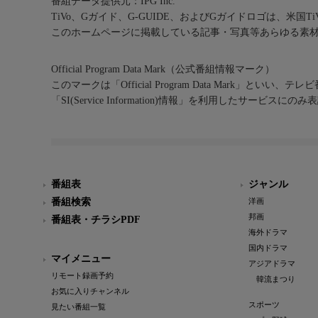
番組データ提供元：IPG Inc.
TiVo、Gガイド、G-GUIDE、およびGガイドロゴは、米国T
このホームページに掲載している記事・写真等あらゆる素
Official Program Data Mark（公式番組情報マーク）
このマークは「Official Program Data Mark」といい
「SI(Service Information)情報」を利用したサービ
番組表
ジャンル
番組検索
洋画
邦画
番組表・チラシPDF
海外ドラマ
国内ドラマ
マイメニュー
アジアドラマ
リモート録画予約
韓流まつり
お気に入りチャンネル
スポーツ
見たい番組一覧