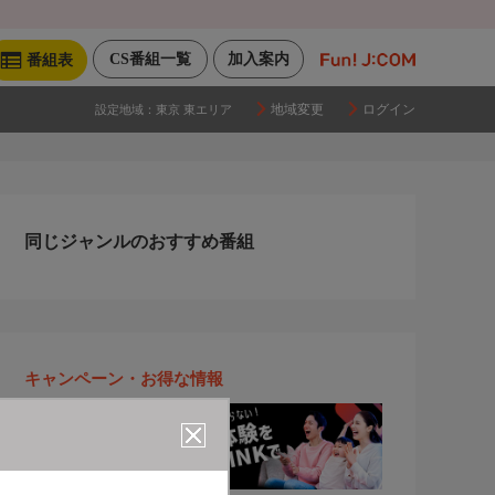
CS番組一覧
加入案内
番組表
地域変更
ログイン
設定地域：
東京 東エリア
同じジャンルのおすすめ番組
キャンペーン・お得な情報