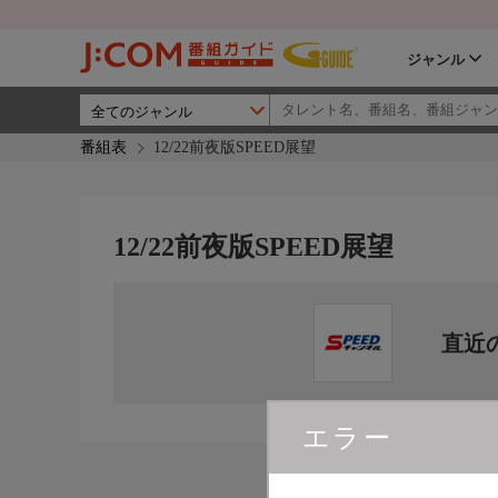
ジャンル
番組表
12/22前夜版SPEED展望
12/22前夜版SPEED展望
直近
エラー