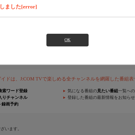
した[error]
OK
組ガイドは、J:COM TVで楽しめる全チャンネルを網羅した番組
検索ワード登録
気になる番組の
見たい番組
一覧への
入りチャンネル
登録した番組の最新情報をお知らせ
ト録画予約
ございます。