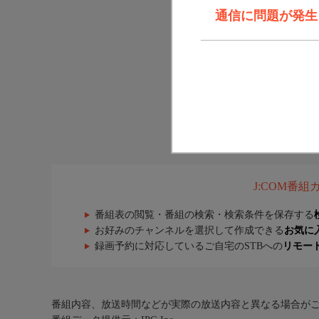
通信に問題が発生しま
J:COM番
番組表の閲覧・番組の検索・検索条件を保存する
お好みのチャンネルを選択して作成できる
お気に
録画予約に対応しているご自宅のSTBへの
リモー
番組内容、放送時間などが実際の放送内容と異なる場合が