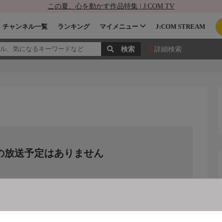
この夏、心を動かす作品特集 | J:COM TV
チャンネル一覧
ランキング
マイメニュー
J:COM STREAM
詳細検索
の放送予定はありません