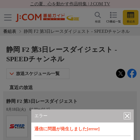
この夏、心を動かす作品特集 | J:COM TV
検索
CS番組一覧
番組表
番組表
静岡 F2 第3日レースダイジェスト - SPEEDチャンネル
静岡 F2 第3日レースダイジェスト -
SPEEDチャンネル
放送スケジュール一覧
直近の放送
静岡 F2 第3日レースダイジェスト
8月18日(火)
01:00〜01:15
エラー
Ch.923
オプション
SPEEDチャンネル
通信に問題が発生しました[error]