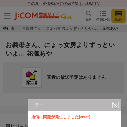
この夏、心を動かす作品特集 | J:COM TV
検索
CS番組一覧
番組表
番組表
お義母さん、にょっ女房よりずっといいよ… 花撫あや
お義母さん、にょっ女房よりずっとい
いよ… 花撫あや
直近の放送予定はありません
エラー
通信に問題が発生しました[error]
同じジャンルのおすすめ番組