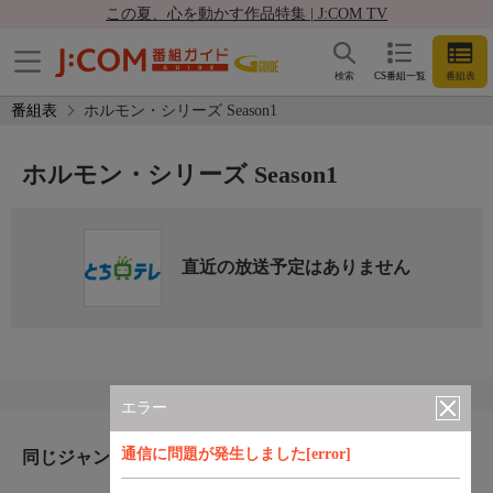
この夏、心を動かす作品特集 | J:COM TV
検索
CS番組一覧
番組表
番組表
ホルモン・シリーズ Season1
ホルモン・シリーズ Season1
直近の放送予定はありません
エラー
通信に問題が発生しました[error]
同じジャンルのおすすめ番組