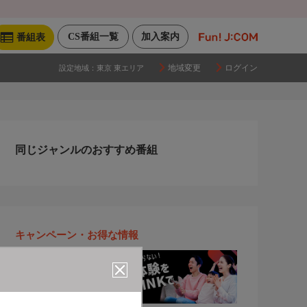
CS番組一覧
加入案内
番組表
地域変更
ログイン
設定地域：
東京 東エリア
同じジャンルのおすすめ番組
キャンペーン・お得な情報