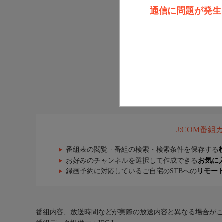
通信に問題が発生しま
J:COM番
番組表の閲覧・番組の検索・検索条件を保存する
お好みのチャンネルを選択して作成できる
お気に
録画予約に対応しているご自宅のSTBへの
リモー
番組内容、放送時間などが実際の放送内容と異なる場合が