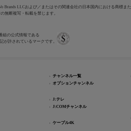
iVo Brands LLCおよび／またはその関連会社の日本国内における商標
材の無断複写・転載を禁じます。
、テレビ番組の公式情報である
スにのみ表記が許されているマークです。
チャンネル一覧
オプションチャンネル
J:テレ
J:COMチャンネル
ケーブル4K