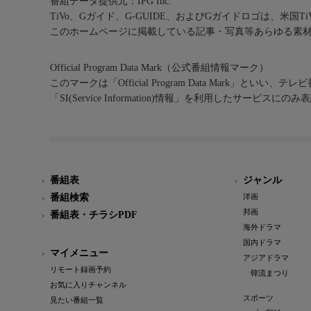
番組データ提供元：IPG Inc.
TiVo、Gガイド、G-GUIDE、およびGガイドロゴは、米国T
このホームページに掲載している記事・写真等あらゆる素
Official Program Data Mark（公式番組情報マーク）
このマークは「Official Program Data Mark」といい
「SI(Service Information)情報」を利用したサービ
番組表
ジャンル
番組検索
洋画
邦画
番組表・チラシPDF
海外ドラマ
国内ドラマ
マイメニュー
アジアドラマ
リモート録画予約
韓流まつり
お気に入りチャンネル
スポーツ
見たい番組一覧