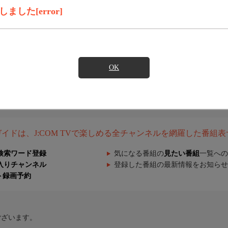
した[error]
OK
組ガイドは、J:COM TVで楽しめる全チャンネルを網羅した番組
検索ワード登録
気になる番組の
見たい番組
一覧への
入りチャンネル
登録した番組の最新情報をお知らせ
ト録画予約
ございます。