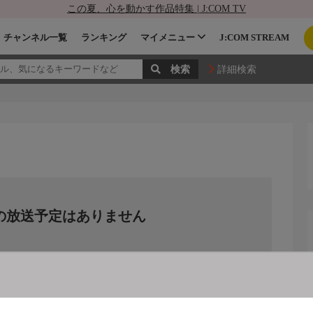
この夏、心を動かす作品特集 | J:COM TV
チャンネル一覧
ランキング
マイメニュー
J:COM STREAM
詳細検索
の放送予定はありません