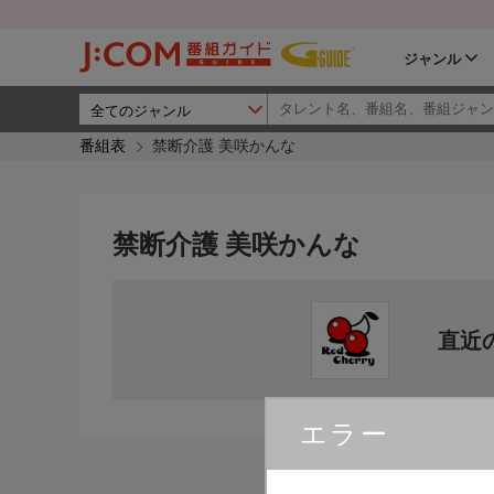
ジャンル
番組表
禁断介護 美咲かんな
禁断介護 美咲かんな
直近
エラー