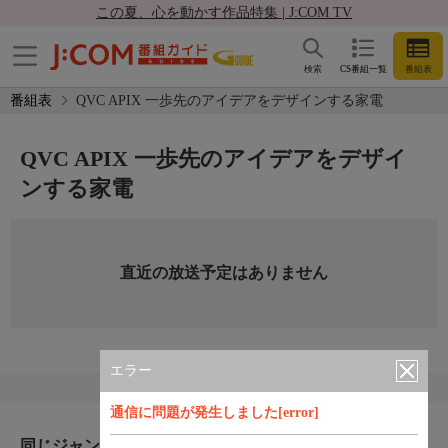
この夏、心を動かす作品特集 | J:COM TV
検索
CS番組一覧
番組表
番組表
QVC APIX 一歩先のアイデアをデザインする家電
QVC APIX 一歩先のアイデアをデザイ
ンする家電
直近の放送予定はありません
エラー
通信に問題が発生しました[error]
同じジャンルのおすすめ番組