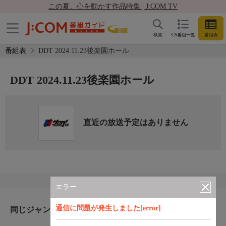
この夏、心を動かす作品特集 | J:COM TV
検索
CS番組一覧
番組表
番組表
DDT 2024.11.23後楽園ホール
DDT 2024.11.23後楽園ホール
直近の放送予定はありません
エラー
通信に問題が発生しました[error]
同じジャンルのおすすめ番組