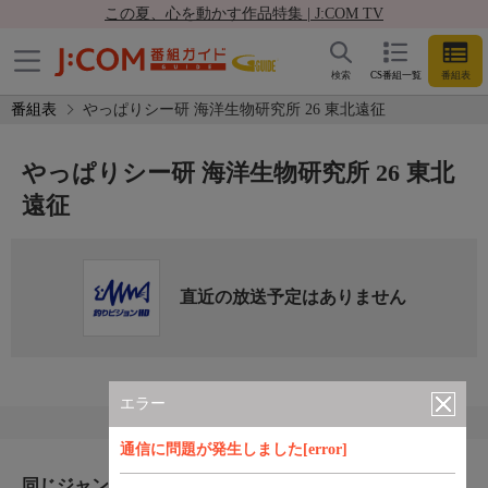
この夏、心を動かす作品特集 | J:COM TV
検索
CS番組一覧
番組表
番組表
やっぱりシー研 海洋生物研究所 26 東北遠征
やっぱりシー研 海洋生物研究所 26 東北
遠征
直近の放送予定はありません
エラー
通信に問題が発生しました[error]
同じジャンルのおすすめ番組