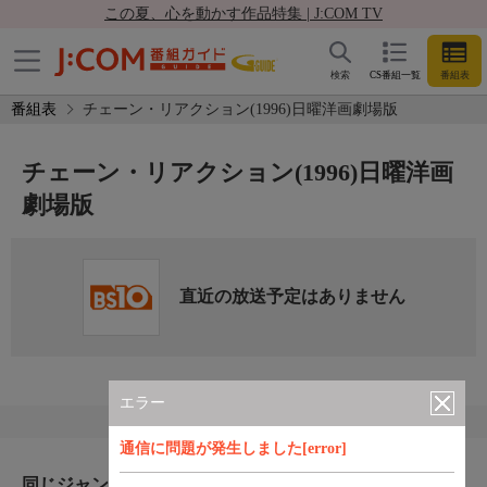
この夏、心を動かす作品特集 | J:COM TV
検索
CS番組一覧
番組表
番組表
チェーン・リアクション(1996)日曜洋画劇場版
チェーン・リアクション(1996)日曜洋画
劇場版
直近の放送予定はありません
エラー
通信に問題が発生しました[error]
同じジャンルのおすすめ番組