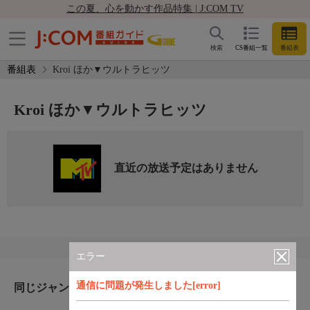
この夏、心を動かす作品特集 | J:COM TV
検索
CS番組一覧
番組表
番組表
Kroi ほか▼ウルトラヒッツ
Kroi ほか▼ウルトラヒッツ
直近の放送予定はありません
エラー
通信に問題が発生しました[error]
同じジャンルのおすすめ番組