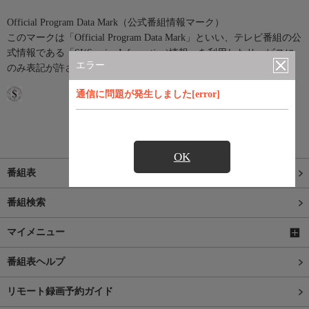
Official Program Data Mark（公式番組情報マーク）
このマークは「Official Program Data Mark」といい、テレビ番組の公
式情報である「SI(Service Information)情報」を利用したサービスに
エラー
のみ表記が許されているマークです。
通信に問題が発生しました[error]
OK
番組表
番組検索
マイメニュー
番組表ヘルプ
リモート録画予約ガイド