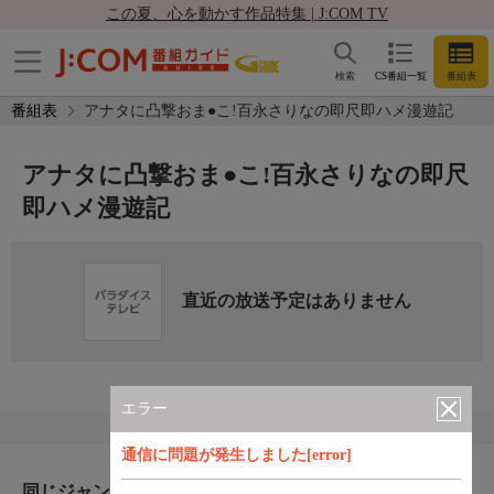
この夏、心を動かす作品特集 | J:COM TV
検索
CS番組一覧
番組表
番組表
アナタに凸撃おま●こ!百永さりなの即尺即ハメ漫遊記
アナタに凸撃おま●こ!百永さりなの即尺
即ハメ漫遊記
直近の放送予定はありません
エラー
通信に問題が発生しました[error]
同じジャンルのおすすめ番組