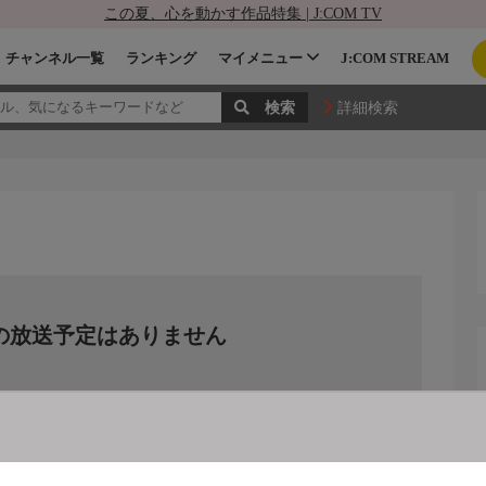
この夏、心を動かす作品特集 | J:COM TV
チャンネル一覧
ランキング
マイメニュー
J:COM STREAM
詳細検索
の放送予定はありません