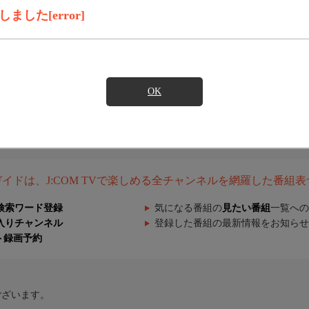
した[error]
OK
組ガイドは、J:COM TVで楽しめる全チャンネルを網羅した番組
検索ワード登録
気になる番組の
見たい番組
一覧への
入りチャンネル
登録した番組の最新情報をお知らせ
ト録画予約
ございます。