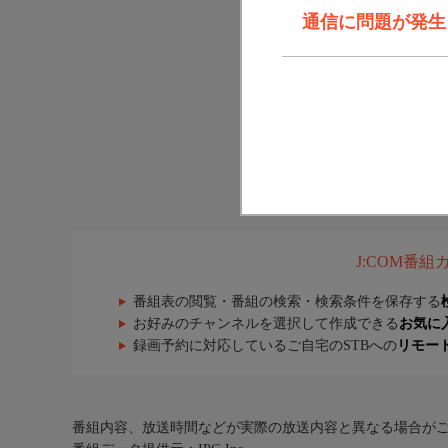
通信に問題が発生しま
J:COM番
番組表の閲覧・番組の検索・検索条件を保存する
お好みのチャンネルを選択して作成できる
お気に
録画予約に対応しているご自宅のSTBへの
リモー
番組内容、放送時間などが実際の放送内容と異なる場合が