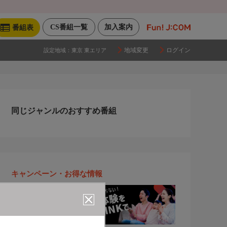
CS番組一覧
加入案内
番組表
地域変更
ログイン
設定地域：
東京 東エリア
同じジャンルのおすすめ番組
キャンペーン・お得な情報