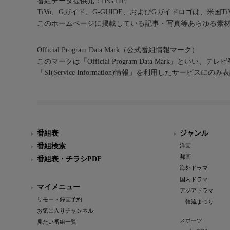
番組データ提供元：IPG Inc.
TiVo、Gガイド、G-GUIDE、およびGガイドロゴは、米国T
このホームページに掲載している記事・写真等あらゆる素
Official Program Data Mark（公式番組情報マーク）
このマークは「Official Program Data Mark」といい
「SI(Service Information)情報」を利用したサービ
番組表
ジャンル
番組検索
洋画
邦画
番組表・チラシPDF
海外ドラマ
国内ドラマ
マイメニュー
アジアドラマ
リモート録画予約
韓流まつり
お気に入りチャンネル
スポーツ
見たい番組一覧