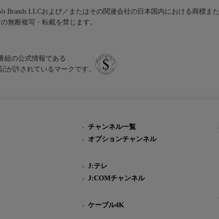
iVo Brands LLCおよび／またはその関連会社の日本国内における商標
材の無断複写・転載を禁じます。
、テレビ番組の公式情報である
スにのみ表記が許されているマークです。
チャンネル一覧
オプションチャンネル
J:テレ
J:COMチャンネル
ケーブル4K