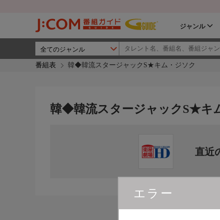
ジャンル
番組表
韓◆韓流スタージャックS★キム・ジソク
韓◆韓流スタージャックS★キ
直近
エラー