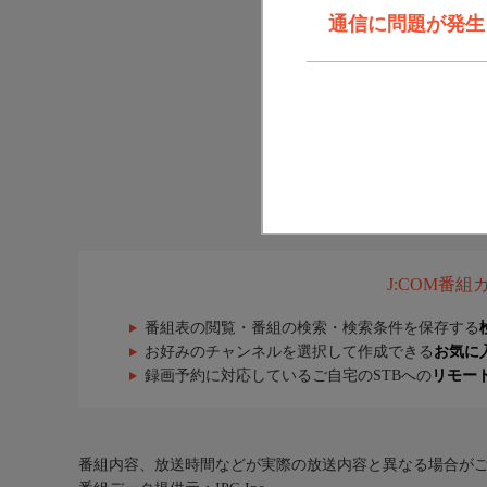
通信に問題が発生しま
J:COM番
番組表の閲覧・番組の検索・検索条件を保存する
お好みのチャンネルを選択して作成できる
お気に
録画予約に対応しているご自宅のSTBへの
リモー
番組内容、放送時間などが実際の放送内容と異なる場合が