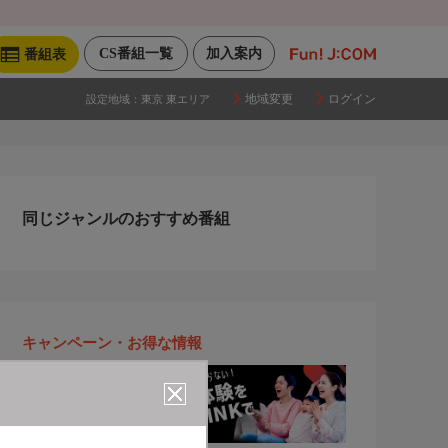
CS番組一覧
加入案内
番組表
地域変更
ログイン
設定地域：
東京 東エリア
同じジャンルのおすすめ番組
キャンペーン・お得な情報