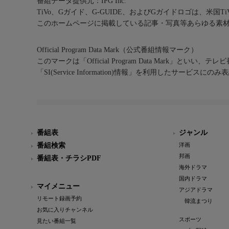
番組データ提供元：IPG Inc.
TiVo、Gガイド、G-GUIDE、およびGガイドロゴは、米国T
このホームページに掲載している記事・写真等あらゆる素
Official Program Data Mark（公式番組情報マーク）
このマークは「Official Program Data Mark」といい
「SI(Service Information)情報」を利用したサービ
番組表
ジャンル
番組検索
洋画
邦画
番組表・チラシPDF
海外ドラマ
国内ドラマ
マイメニュー
アジアドラマ
リモート録画予約
韓流まつり
お気に入りチャンネル
スポーツ
見たい番組一覧