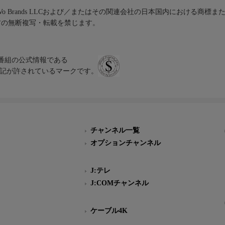
iVo Brands LLCおよび／またはその関連会社の日本国内における商標
材の無断複写・転載を禁じます。
、テレビ番組の公式情報である
スにのみ表記が許されているマークです。
チャンネル一覧
オプションチャンネル
J:テレ
J:COMチャンネル
ケーブル4K