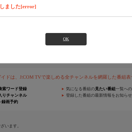
した[error]
OK
組ガイドは、J:COM TVで楽しめる全チャンネルを網羅した番組
検索ワード登録
気になる番組の
見たい番組
一覧への
入りチャンネル
登録した番組の最新情報をお知らせ
ト録画予約
ございます。