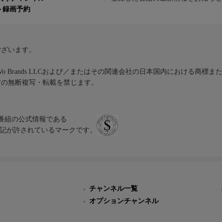
ト録画予約
ございます。
iVo Brands LLCおよび／またはその関連会社の日本国内における商標
材の無断複写・転載を禁じます。
、テレビ番組の公式情報である
スにのみ表記が許されているマークです。
チャンネル一覧
オプションチャンネル