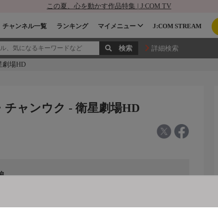
この夏、心を動かす作品特集 | J:COM TV
チャンネル一覧
ランキング
マイメニュー
J:COM STREAM
詳細検索
星劇場HD
チャンウク - 衛星劇場HD
編