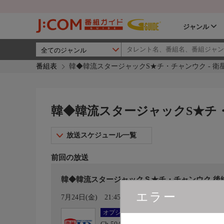
ジャンル
番組表
韓◆韓流スタージャックS★チ・チャンウク - 衛
韓◆韓流スタージャックS★チ・
放送スケジュール一覧
前回の放送
韓◆韓流スタージャックＳ★チ・チャンウク 後
エラー
カレンダー登録
7月24日(金)
21:45〜22:00
オプション