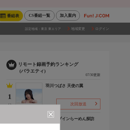
CS番組一覧
加入案内
番組表
地域変更
ログイン
設定地域：
東京 東エリア
リモート録画予約ランキング
(バラエティ)
07/30更新
羽川つばさ 天使の翼
1
次回放送
(-)
ドライブインらーめん探訪
2