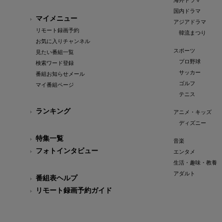
海外ドラマ
国内ドラマ
マイメニュー
アジアドラマ
リモート録画予約
韓流まつり
お気に入りチャンネル
スポーツ
見たい番組一覧
プロ野球
検索ワード登録
サッカー
番組お知らせメール
ゴルフ
マイ番組ページ
テニス
ランキング
アニメ・キッズ
ディズニー
特集一覧
音楽
フォトインタビュー
エンタメ
生活・趣味・教養
アダルト
番組表ヘルプ
リモート録画予約ガイド