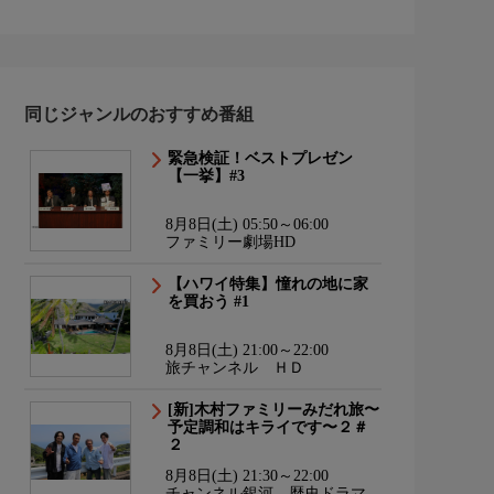
同じジャンルのおすすめ番組
緊急検証！ベストプレゼン
【一挙】#3
8月8日(土) 05:50～06:00
ファミリー劇場HD
【ハワイ特集】憧れの地に家
を買おう #1
8月8日(土) 21:00～22:00
旅チャンネル ＨＤ
[新]木村ファミリーみだれ旅〜
予定調和はキライです〜２＃
２
8月8日(土) 21:30～22:00
チャンネル銀河 歴史ドラマ・