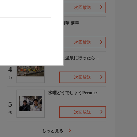
次回放送
(2)
ゆめの凛華 夢華
3
次回放送
(-)
あなたと温泉に行ったら…
4
次回放送
(-)
水曜どうでしょうPremier
5
次回放送
(4)
もっと見る