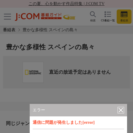
この夏、心を動かす作品特集 | J:COM TV
検索
CS番組一覧
番組表
番組表
豊かな多様性 スペインの島々
豊かな多様性 スペインの島々
直近の放送予定はありません
エラー
通信に問題が発生しました[error]
同じジャンルのおすすめ番組