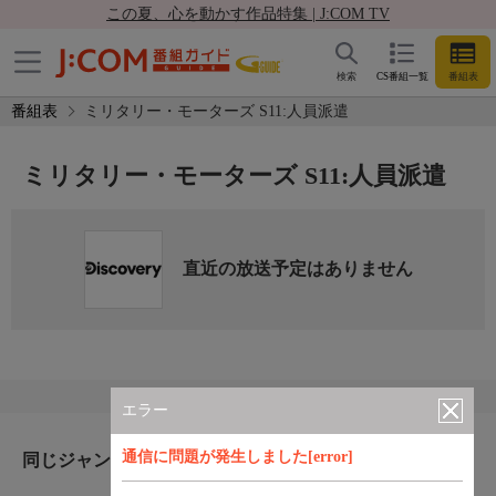
この夏、心を動かす作品特集 | J:COM TV
検索
CS番組一覧
番組表
番組表
ミリタリー・モーターズ S11:人員派遣
ミリタリー・モーターズ S11:人員派遣
直近の放送予定はありません
エラー
通信に問題が発生しました[error]
同じジャンルのおすすめ番組