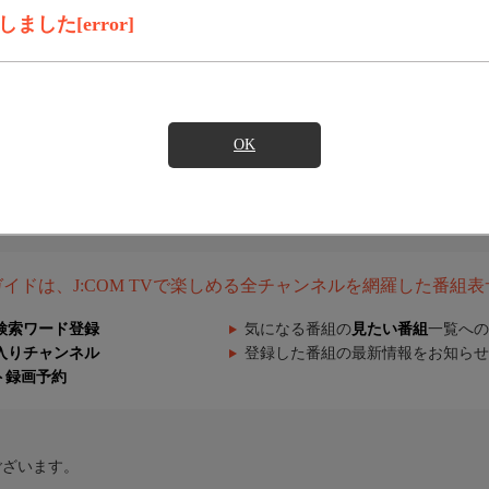
した[error]
OK
組ガイドは、J:COM TVで楽しめる全チャンネルを網羅した番組
検索ワード登録
気になる番組の
見たい番組
一覧への
入りチャンネル
登録した番組の最新情報をお知らせ
ト録画予約
ございます。