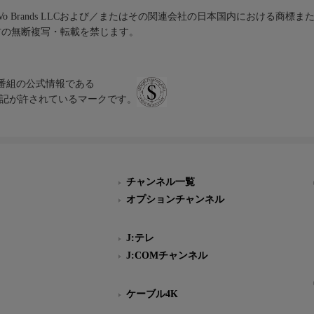
iVo Brands LLCおよび／またはその関連会社の日本国内における商標
材の無断複写・転載を禁じます。
、テレビ番組の公式情報である
スにのみ表記が許されているマークです。
チャンネル一覧
オプションチャンネル
J:テレ
J:COMチャンネル
ケーブル4K