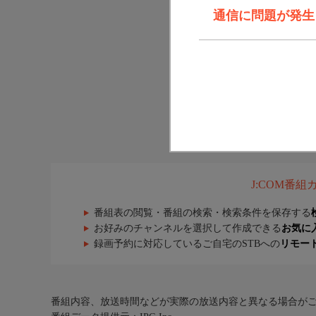
通信に問題が発生しま
J:COM番
番組表の閲覧・番組の検索・検索条件を保存する
お好みのチャンネルを選択して作成できる
お気に
録画予約に対応しているご自宅のSTBへの
リモー
番組内容、放送時間などが実際の放送内容と異なる場合が