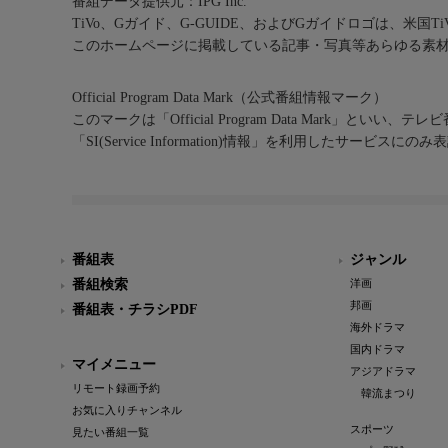
番組データ提供元：IPG Inc.
TiVo、Gガイド、G-GUIDE、およびGガイドロゴは、米国T
このホームページに掲載している記事・写真等あらゆる素
Official Program Data Mark（公式番組情報マーク）
このマークは「Official Program Data Mark」といい
「SI(Service Information)情報」を利用したサービ
番組表
ジャンル
番組検索
洋画
邦画
番組表・チラシPDF
海外ドラマ
国内ドラマ
マイメニュー
アジアドラマ
リモート録画予約
韓流まつり
お気に入りチャンネル
スポーツ
見たい番組一覧