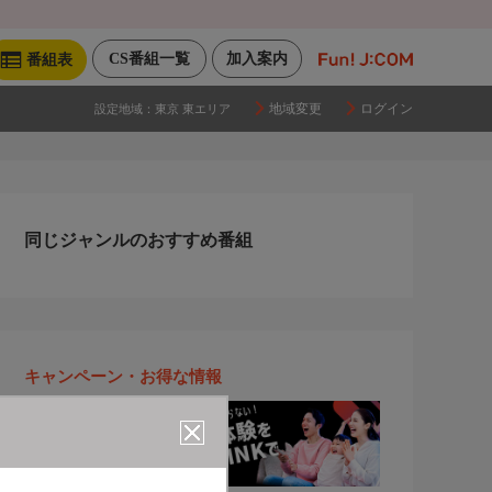
CS番組一覧
加入案内
番組表
地域変更
ログイン
設定地域：
東京 東エリア
同じジャンルのおすすめ番組
キャンペーン・お得な情報