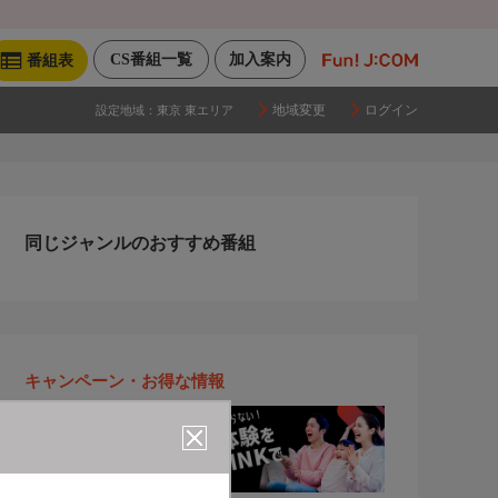
CS番組一覧
加入案内
番組表
地域変更
ログイン
設定地域：
東京 東エリア
同じジャンルのおすすめ番組
キャンペーン・お得な情報