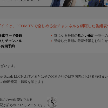
組ガイドは、J:COM TVで楽しめる全チャンネルを網羅した番組
検索ワード登録
気になる番組の
見たい番組
一覧への
入りチャンネル
登録した番組の最新情報をお知らせ
ト録画予約
ございます。
iVo Brands LLCおよび／またはその関連会社の日本国内における商標
材の無断複写・転載を禁じます。
、テレビ番組の公式情報である
スにのみ表記が許されているマークです。