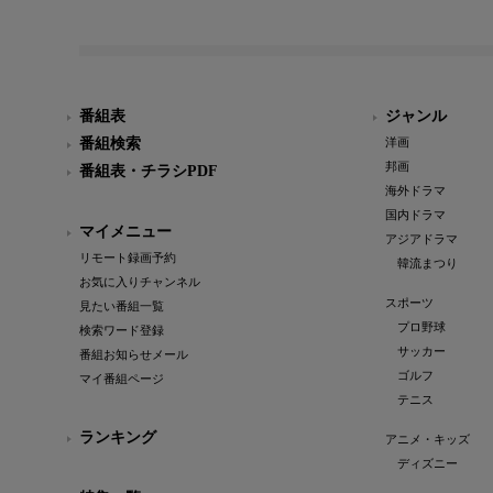
番組表
ジャンル
番組検索
洋画
邦画
番組表・チラシPDF
海外ドラマ
国内ドラマ
マイメニュー
アジアドラマ
リモート録画予約
韓流まつり
お気に入りチャンネル
スポーツ
見たい番組一覧
プロ野球
検索ワード登録
サッカー
番組お知らせメール
ゴルフ
マイ番組ページ
テニス
ランキング
アニメ・キッズ
ディズニー