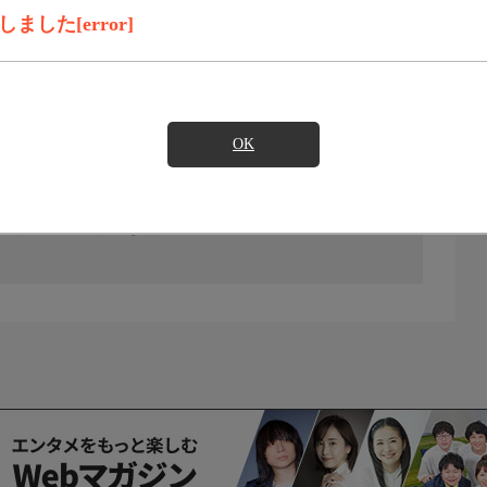
した[error]
OK
の放送予定はありません