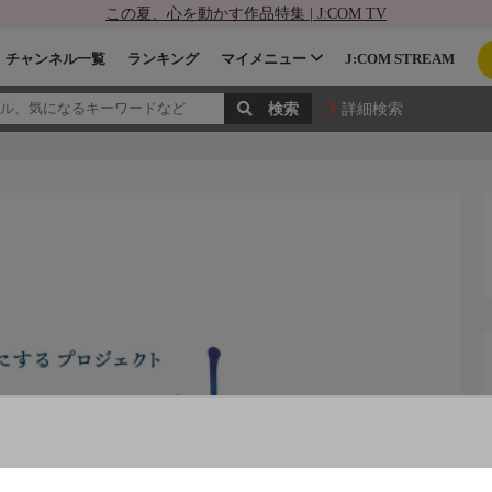
この夏、心を動かす作品特集 | J:COM TV
チャンネル一覧
ランキング
マイメニュー
J:COM STREAM
詳細検索