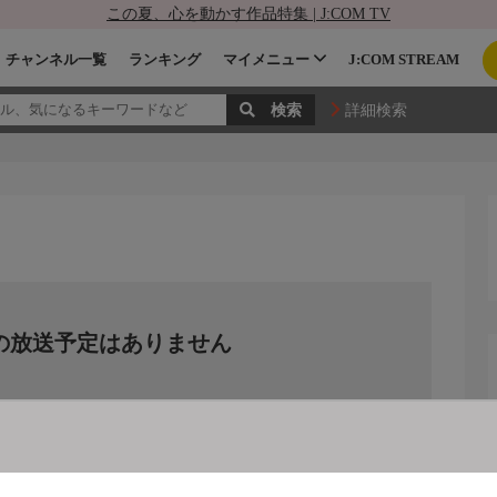
この夏、心を動かす作品特集 | J:COM TV
チャンネル一覧
ランキング
マイメニュー
J:COM STREAM
詳細検索
の放送予定はありません