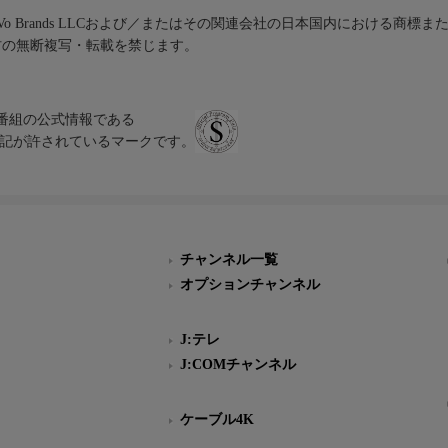
iVo Brands LLCおよび／またはその関連会社の日本国内における商標
材の無断複写・転載を禁じます。
、テレビ番組の公式情報である
スにのみ表記が許されているマークです。
チャンネル一覧
オプションチャンネル
J:テレ
J:COMチャンネル
ケーブル4K