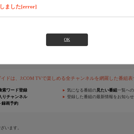
した[error]
OK
組ガイドは、J:COM TVで楽しめる全チャンネルを網羅した番組
検索ワード登録
気になる番組の
見たい番組
一覧への
入りチャンネル
登録した番組の最新情報をお知らせ
ト録画予約
ございます。