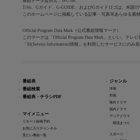
番組データ提供元：IPG Inc.
TiVo、Gガイド、G-GUIDE、およびGガイドロゴは、米国T
このホームページに掲載している記事・写真等あらゆる素
Official Program Data Mark（公式番組情報マーク）
このマークは「Official Program Data Mark」といい
「SI(Service Information)情報」を利用したサービ
番組表
ジャンル
番組検索
洋画
邦画
番組表・チラシPDF
海外ドラマ
国内ドラマ
マイメニュー
アジアドラマ
リモート録画予約
韓流まつり
お気に入りチャンネル
スポーツ
見たい番組一覧