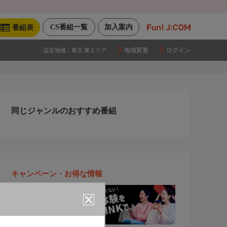
CS番組一覧
加入案内
番組表
地域変更
ログイン
設定地域：
東京 東エリア
同じジャンルのおすすめ番組
キャンペーン・お得な情報