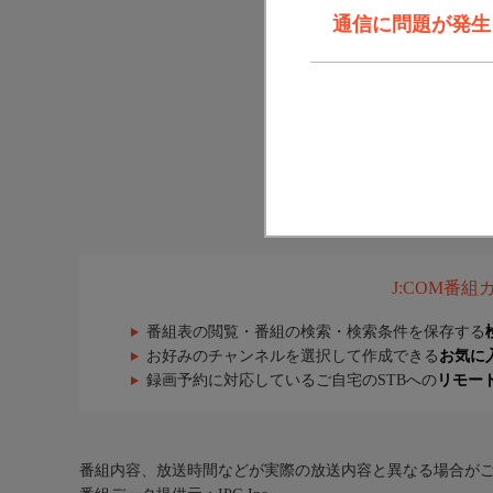
通信に問題が発生しま
J:COM番
番組表の閲覧・番組の検索・検索条件を保存する
お好みのチャンネルを選択して作成できる
お気に
録画予約に対応しているご自宅のSTBへの
リモー
番組内容、放送時間などが実際の放送内容と異なる場合が