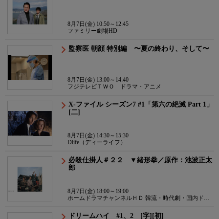
8月7日(金) 10:50～12:45
ファミリー劇場HD
監察医 朝顔 特別編 〜夏の終わり、そして〜
8月7日(金) 13:00～14:40
フジテレビＴＷＯ ドラマ・アニメ
X-ファイル シーズン7 #1「第六の絶滅 Part 1」
[二]
8月7日(金) 14:30～15:30
Dlife（ディーライフ）
必殺仕掛人＃２２ ▼緒形拳／原作：池波正太
郎
8月7日(金) 18:00～19:00
ホームドラマチャンネルＨＤ 韓流・時代劇・国内ドラ
マ
ドリームハイ #1、2 [字][初]