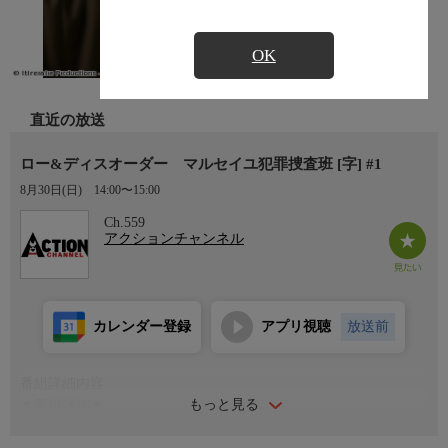
OK
直近の放送
ロー&ディスオーダー マルセイユ犯罪捜査班 [字] #1
8月30日(日)
14:00〜15:00
Ch.559
アクションチャンネル
カレンダー登録
アプリ視聴
放送前
番組詳細内容
もっと見る
▼番組詳細▼
金融犯罪専門のパリのエリート刑事トマは、非番の日に思わぬ事