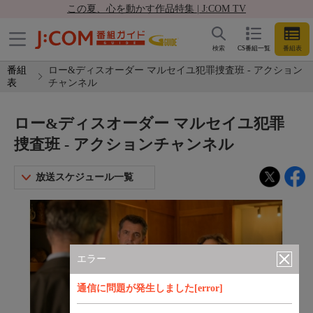
この夏、心を動かす作品特集 | J:COM TV
検索
CS番組一覧
番組表
番組
ロー&ディスオーダー マルセイユ犯罪捜査班 - アクション
表
チャンネル
ロー&ディスオーダー マルセイユ犯罪
捜査班 - アクションチャンネル
放送スケジュール一覧
エラー
通信に問題が発生しました[error]