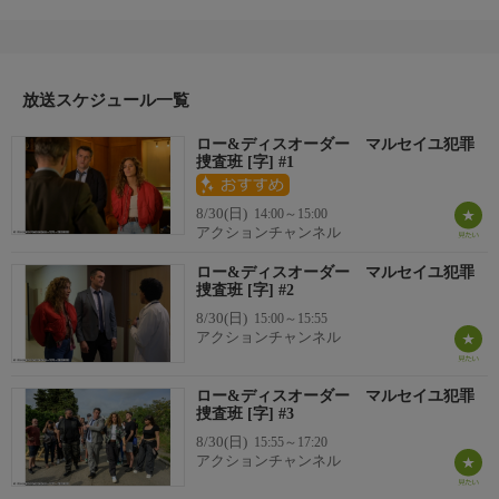
件に巻き込まれ、とんでもない失敗を犯す。罰として懲戒委員会
から言い渡されたのは、マルセイユ警察への左遷だった。妻子と
別れ、渋々マルセイユに赴任したトマだが、一癖も二癖もある刑
事課のメンバーは、パリジャン気取りのトマを受け入れようとし
ない。チームはぎくしゃくしたまま、射殺体で見つかった女性の
放送スケジュール一覧
捜査を開始するが、トマに更なる災難が降りかかる…。
ロー&ディスオーダー マルセイユ犯罪
捜査班 [字] #1
8/30(日)
14:00～15:00
アクションチャンネル
ロー&ディスオーダー マルセイユ犯罪
捜査班 [字] #2
8/30(日)
15:00～15:55
アクションチャンネル
ロー&ディスオーダー マルセイユ犯罪
捜査班 [字] #3
8/30(日)
15:55～17:20
アクションチャンネル