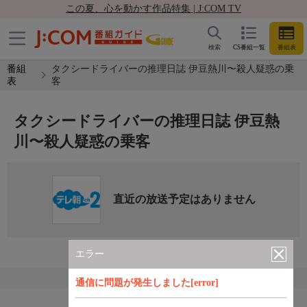
この夏、心を動かす作品特集 | J:COM TV
検索
CS番組一覧
番組表
番組
タクシードライバーの推理日誌 伊豆熱川〜殺人疑惑の乗
表
客
タクシードライバーの推理日誌 伊豆熱
川〜殺人疑惑の乗客
直近の放送予定はありません
エラー
通信に問題が発生しました[error]