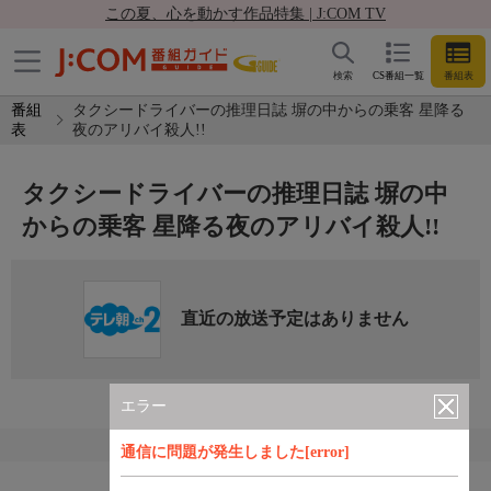
この夏、心を動かす作品特集 | J:COM TV
検索
CS番組一覧
番組表
番組
タクシードライバーの推理日誌 塀の中からの乗客 星降る
表
夜のアリバイ殺人!!
タクシードライバーの推理日誌 塀の中
からの乗客 星降る夜のアリバイ殺人!!
直近の放送予定はありません
エラー
通信に問題が発生しました[error]