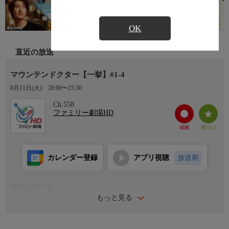
OK
直近の放送
マウンテンドクター【一挙】#1-4
8月11日(火)
20:00〜23:30
Ch.558
ファミリー劇場HD
カレンダー登録
アプリ視聴
放送前
番組詳細内容
もっと見る
【あらすじ】
整形外科医・宮本歩（杉野遥亮）は11年ぶりに故郷の長野県松本
市に戻り、信濃総合病院で勤務することになる。しかし着任