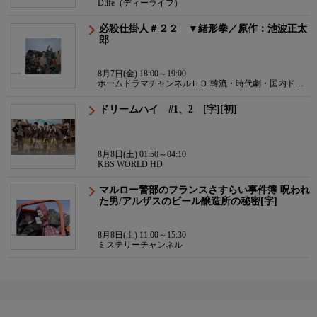
Dlife（ディーライフ）
必殺仕掛人＃２２ ▼緒形拳／原作：池波正太
郎
8月7日(金) 18:00～19:00
ホームドラマチャンネルＨＤ 韓流・時代劇・国内ドラ
マ
ドリームハイ #1、2 [字][初]
8月8日(土) 01:50～04:10
KBS WORLD HD
マルロー警部のフランスさすらい事件簿 呪われ
た男/アルザスのビール醸造所の秘密[字]
8月8日(土) 11:00～15:30
ミステリーチャンネル