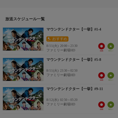
早々、院長の松澤周子（檀れい）から整形外科と山岳診療科を兼
務するよう命じられる。山岳看護師の鮎川玲（宮澤エマ）による
と山岳診療科は山で起きた病気やケガの対応、週１回の山岳外来
での診察、さらに土日は山小屋で泊まり込み勤務も行うという。
放送スケジュール一覧
事前に何も聞かされていなかった歩は戸惑うが・・・。
マウンテンドクター【一挙】#1-4
【スタッフ】
【脚本】：高橋悠也 【演出】：国本雅広、高橋貴司、保坂昭一
【キャスト】
8/11(火)
20:00～23:30
【出演】：杉野遥亮、岡崎紗絵、宮澤エマ、向井康二、近藤公
ファミリー劇場HD
園、トラウデン直美、工藤美桜、吉田健悟、八嶋智人、遠山俊
也、平山祐介、石野真子、石丸謙二郎、檀れい、大森南朋
マウンテンドクター【一挙】#5-8
【サブタイトル】
8/11(火)
23:30～02:50
『#1-4 大自然の真ん中で命をつなぐ山岳医療チーム誕生/山岳医
ファミリー劇場HD
療チーム始動！滑落事故から親子の命を救え/一年前の落石事故
で何が！？隠されたあの日の真実/ＭＭＴに新たな任務！７年前
の悲しき事故の記憶』
マウンテンドクター【一挙】#9-11
【放送・製作】
8/12(水)
2024年初放送
02:50～05:20
ファミリー劇場HD
【話数】
全11話
【視聴制限】