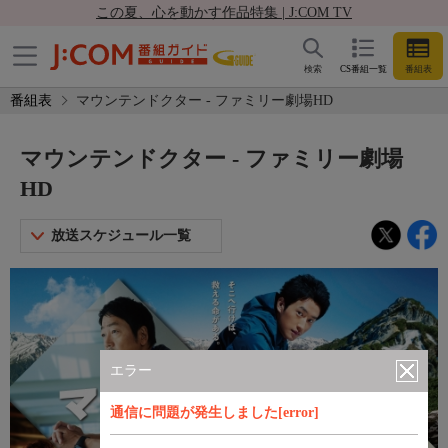
この夏、心を動かす作品特集 | J:COM TV
検索
CS番組一覧
番組表
番組表
マウンテンドクター - ファミリー劇場HD
マウンテンドクター - ファミリー劇場
HD
放送スケジュール一覧
エラー
通信に問題が発生しました[error]