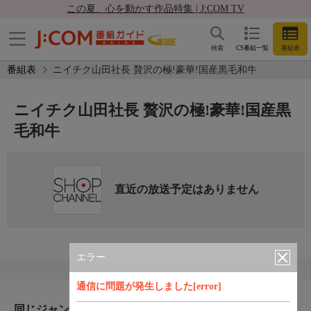
この夏、心を動かす作品特集 | J:COM TV
検索
CS番組一覧
番組表
番組表
ニイチク山田社長 贅沢の極!豪華!国産黒毛和牛
ニイチク山田社長 贅沢の極!豪華!国産黒
毛和牛
直近の放送予定はありません
エラー
通信に問題が発生しました[error]
同じジャンルのおすすめ番組