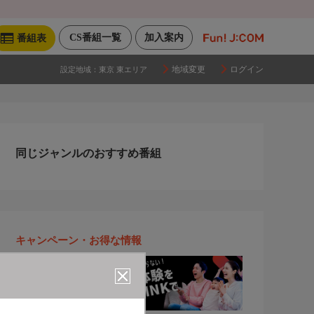
CS番組一覧
加入案内
番組表
地域変更
ログイン
設定地域：
東京 東エリア
同じジャンルのおすすめ番組
キャンペーン・お得な情報