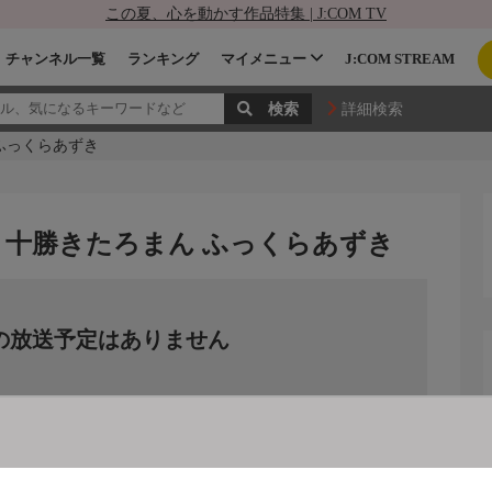
この夏、心を動かす作品特集 | J:COM TV
チャンネル一覧
ランキング
マイメニュー
J:COM STREAM
詳細検索
ふっくらあずき
 十勝きたろまん ふっくらあずき
の放送予定はありません