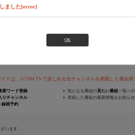
した[error]
OK
組ガイドは、J:COM TVで楽しめる全チャンネルを網羅した番組
検索ワード登録
気になる番組の
見たい番組
一覧への
入りチャンネル
登録した番組の最新情報をお知らせ
ト録画予約
ございます。