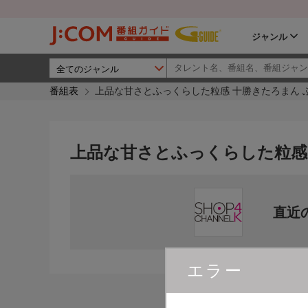
ジャンル
番組表
上品な甘さとふっくらした粒感 十勝きたろまん 
上品な甘さとふっくらした粒感
直近
エラー