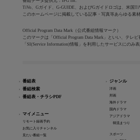
番組データ提供元：IPG Inc.
TiVo、Gガイド、G-GUIDE、およびGガイドロゴは、米国T
このホームページに掲載している記事・写真等あらゆる素
Official Program Data Mark（公式番組情報マーク）
このマークは「Official Program Data Mark」といい
「SI(Service Information)情報」を利用したサービ
番組表
ジャンル
番組検索
洋画
邦画
番組表・チラシPDF
海外ドラマ
国内ドラマ
マイメニュー
アジアドラマ
リモート録画予約
韓流まつり
お気に入りチャンネル
スポーツ
見たい番組一覧