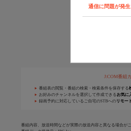
通信に問題が発生しま
J:COM番
番組表の閲覧・番組の検索・検索条件を保存する
お好みのチャンネルを選択して作成できる
お気に
録画予約に対応しているご自宅のSTBへの
リモー
番組内容、放送時間などが実際の放送内容と異なる場合が