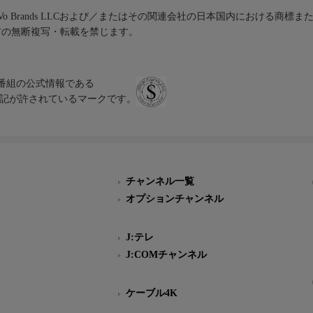
iVo Brands LLCおよび／またはその関連会社の日本国内における商標
材の無断複写・転載を禁じます。
、テレビ番組の公式情報である
スにのみ表記が許されているマークです。
チャンネル一覧
オプションチャンネル
J:テレ
J:COMチャンネル
ケーブル4K